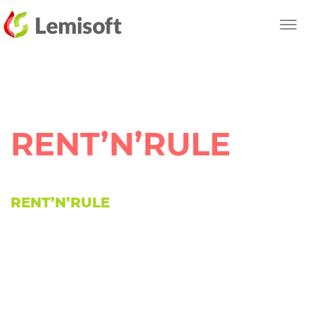
Przewiń
Toggl
do
navig
reści
strony
RENT’N’RULE
RENT’N’RULE