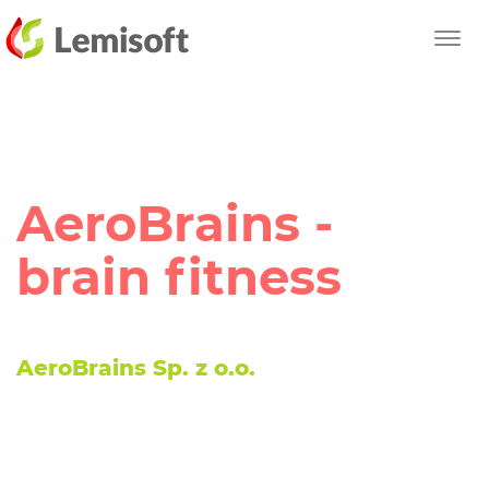
Przewiń
Toggl
do
navig
reści
strony
AeroBrains -
brain fitness
AeroBrains Sp. z o.o.