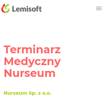
Przewiń
Toggl
do
navig
reści
strony
Terminarz
Medyczny
Nurseum
Nurseum Sp. z o.o.